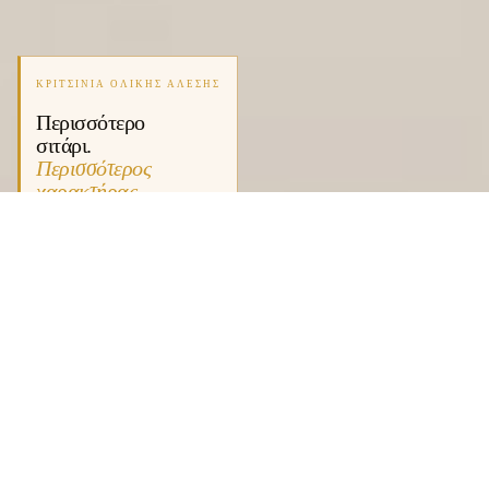
ΚΡΙΤΣΙΝΙΑ ΟΛΙΚΗΣ ΑΛΕΣΗΣ
Περισσότερο
σιτάρι.
Περισσότερος
χαρακτήρας.
ΠΡΟΪΟΝΤΑ
Διάλεξε το δικό σου.
Τρεις κατηγορίες. Δεκάδες γεύσεις. Ίδια ποιότητα.